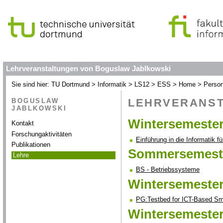
Lehrveranstaltungen von Boguslaw Jablkowski
Sie sind hier:
TU Dortmund
>
Informatik
>
LS12
>
ESS
>
Home
>
Perso
BOGUSLAW
LEHRVERANS
JABLKOWSKI
Wintersemester
Kontakt
Forschungaktivitäten
Einführung in die Informati
Publikationen
Sommersemeste
Lehre
BS - Betriebssysteme
Wintersemester
PG:Testbed for ICT-Based Sma
Wintersemester