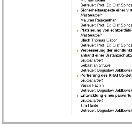
Michael Müller
Betreuer:
Prof. Dr. Olaf Spinc
Sicherheitsaspekte einer virt
Masterarbeit
Majuran Rajakanthan
Betreuer:
Prof. Dr. Olaf Spinc
Platzierung von echtzeitfäh
Masterarbeit
Ulrich Thomas Gabor
Betreuer:
Prof. Dr. Olaf Spinc
Verbesserung der nichtfunkt
anhand einer Distanzschut
Studienarbeit
Sebastian Struwe
Betreuer:
Boguslaw Jablkowsk
Portierung des KRATOS-Betr
Studienarbeit
Vasco Fachin
Betreuer:
Boguslaw Jablkowsk
Entwicklung eines paravirtu
Studienarbeit
Tim Harde
Betreuer:
Boguslaw Jablkowsk