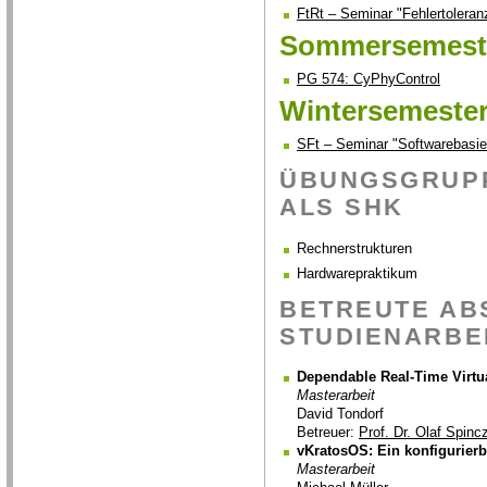
FtRt – Seminar "Fehlertoleran
Sommersemeste
PG 574: CyPhyControl
Wintersemester
SFt – Seminar "Softwarebasier
ÜBUNGSGRUPP
ALS SHK
Rechnerstrukturen
Hardwarepraktikum
BETREUTE AB
STUDIENARBE
Dependable Real-Time Virtu
Masterarbeit
David Tondorf
Betreuer:
Prof. Dr. Olaf Spinc
vKratosOS: Ein konfigurierb
Masterarbeit